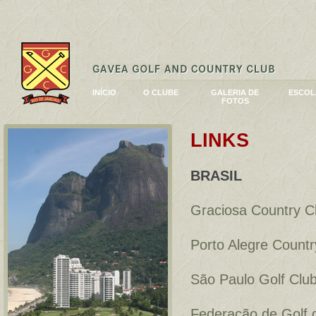
INÍCIO
O CLUBE
GALERIA DE
ESCOL
FOTOS
LINKS
BRASIL
Graciosa Country C
Porto Alegre Countr
São Paulo Golf Clu
Federação de Golf 